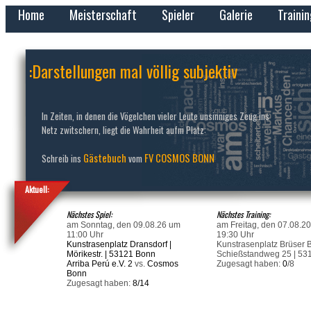
Home
Meisterschaft
Spieler
Galerie
Traini
:Darstellungen mal völlig subjektiv
In Zeiten, in denen die Vögelchen vieler Leute unsinniges Zeug ins
Netz zwitschern, liegt die Wahrheit aufm Platz:
Gästebuch
FV COSMOS BONN
Schreib ins
vom
Aktuell:
Nächstes Spiel:
Nächstes Training:
am Sonntag, den 09.08.26 um
am Freitag, den 07.08.2
11:00 Uhr
19:30 Uhr
Kunstrasenplatz Dransdorf |
Kunstrasenplatz Brüser B
Mörikestr. | 53121 Bonn
Schießstandweg 25 | 53
Arriba Perú e.V. 2
vs.
Cosmos
Zugesagt haben:
0
/8
Bonn
Zugesagt haben:
8/14