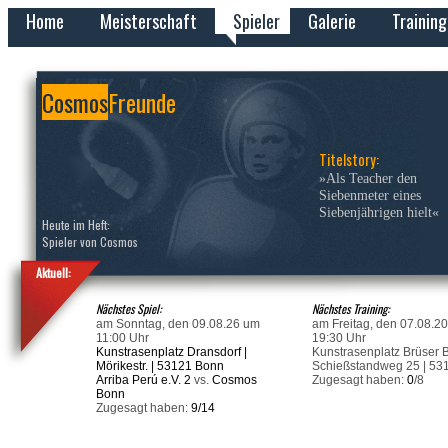
Home
Meisterschaft
Spieler
Galerie
Training
Cosmos
Freunde
Titelstory:
»Als Teacher den
Siebenmeter eines
Siebenjährigen hielt«
Heute im Heft:
Spieler von Cosmos
Aktuell:
Nächstes Spiel:
Nächstes Training:
am Sonntag, den 09.08.26 um
am Freitag, den 07.08.2
11:00 Uhr
19:30 Uhr
Kunstrasenplatz Dransdorf |
Kunstrasenplatz Brüser B
Mörikestr. | 53121 Bonn
Schießstandweg 25 | 53
Arriba Perú e.V. 2
vs.
Cosmos
Zugesagt haben:
0
/8
Bonn
Zugesagt haben:
9/14